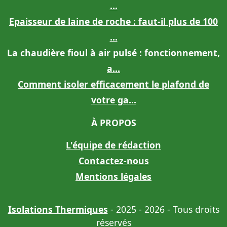
...
Epaisseur de laine de roche : faut-il plus de 100
...
La chaudière fioul à air pulsé : fonctionnement,
a...
Comment isoler efficacement le plafond de
votre ga...
À PROPOS
L'équipe de rédaction
Contactez-nous
Mentions légales
Isolations Thermiques
- 2025 - 2026 - Tous droits
réservés