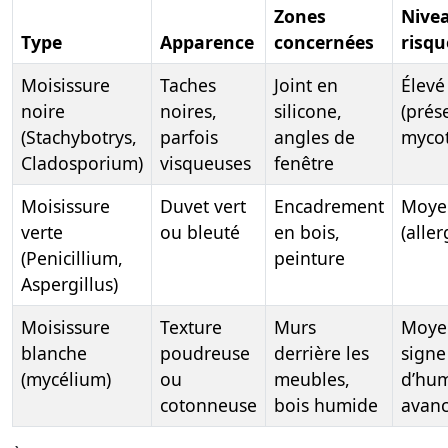
Zones
Nive
Type
Apparence
concernées
risqu
Moisissure
Taches
Joint en
Élevé
noire
noires,
silicone,
(prés
(Stachybotrys,
parfois
angles de
mycot
Cladosporium)
visqueuses
fenêtre
Moisissure
Duvet vert
Encadrement
Moye
verte
ou bleuté
en bois,
(alle
(Penicillium,
peinture
Aspergillus)
Moisissure
Texture
Murs
Moye
blanche
poudreuse
derrière les
signe
(mycélium)
ou
meubles,
d’hum
cotonneuse
bois humide
avan