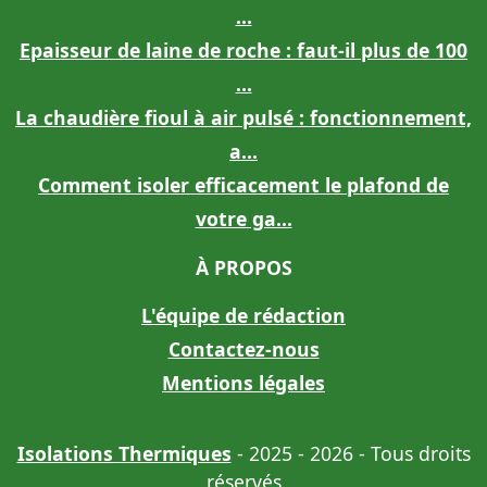
...
Epaisseur de laine de roche : faut-il plus de 100
...
La chaudière fioul à air pulsé : fonctionnement,
a...
Comment isoler efficacement le plafond de
votre ga...
À PROPOS
L'équipe de rédaction
Contactez-nous
Mentions légales
Isolations Thermiques
- 2025 - 2026 - Tous droits
réservés