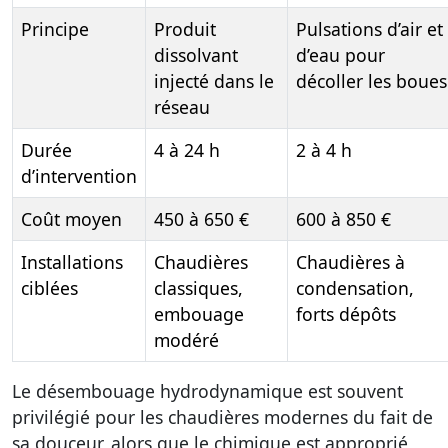
Principe
Produit
Pulsations d’air et
dissolvant
d’eau pour
injecté dans le
décoller les boues
réseau
Durée
4 à 24 h
2 à 4 h
d’intervention
Coût moyen
450 à 650 €
600 à 850 €
Installations
Chaudières
Chaudières à
ciblées
classiques,
condensation,
embouage
forts dépôts
modéré
Le désembouage hydrodynamique est souvent
privilégié pour les chaudières modernes du fait de
sa douceur, alors que le chimique est approprié