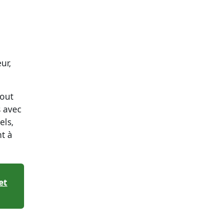
ur,
out
s avec
els,
nt à
.
et